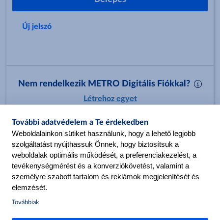
Új jelszó
Nem rendelkezik METRO Digitális Fiókkal?
Létrehoz egyet